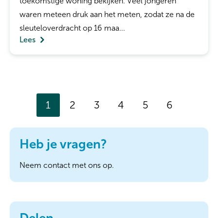
toekomstige woning bekijken. Veel jongeren
waren meteen druk aan het meten, zodat ze na de
sleuteloverdracht op 16 maa...
Lees
Selecteer een pagina
1
2
3
4
5
6
Heb je vragen?
Neem contact met ons op.