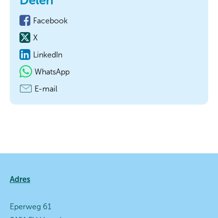
Delen
Facebook
X
LinkedIn
WhatsApp
E-mail
Contactinformatie
Adres
Eperweg 61