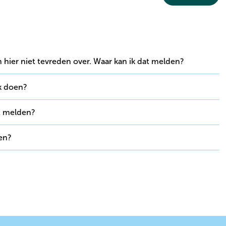
en hier niet tevreden over. Waar kan ik dat melden?
ik doen?
at melden?
oen?