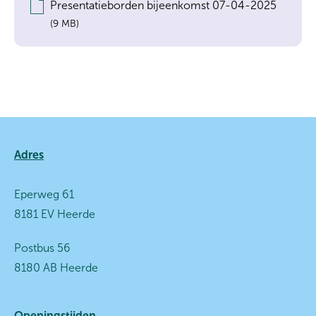
Presentatieborden bijeenkomst 07-04-2025
9 MB
Contactinformatie
Adres
Eperweg 61
8181 EV Heerde
Postbus 56
8180 AB Heerde
Openingstijden