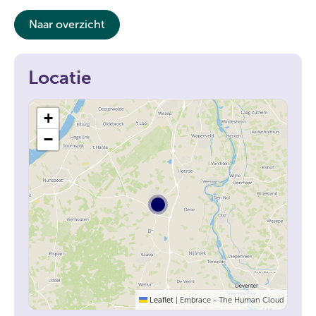
Naar overzicht
Locatie
+
−
Leaflet
|
Embrace - The Human Cloud