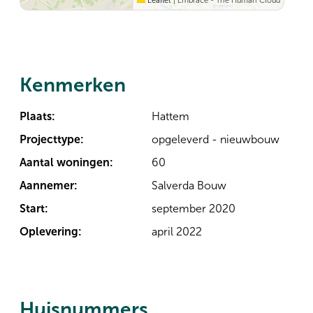
Leaflet
|
Embrace - The Human Cloud
Kenmerken
Plaats:
Hattem
Projecttype:
opgeleverd - nieuwbouw
Aantal woningen:
60
Aannemer:
Salverda Bouw
Start:
september 2020
Oplevering:
april 2022
Huisnummers