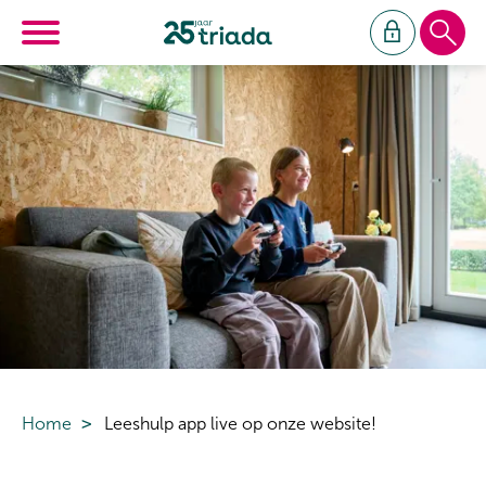
Ga naar Hoofd
Naar de homepage
Naar hoofdinhoud
Naar hoofdnavigatiemenu
Naar zoeken
Home
Leeshulp app live op onze website!