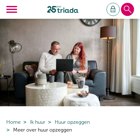
Ga naar Hoofd
Naar de homepage
Naar hoofdinhoud
Naar hoofdnavigatiemenu
Naar zoeken
Home
Ik huur
Huur opzeggen
Meer over huur opzeggen