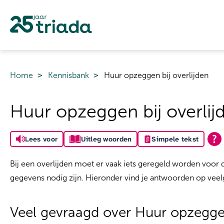
Naar de homepage
Home
Kennisbank
Huur opzeggen bij overlijden
Naar hoofdinhoud
Naar hoofdnavigatiemenu
Naar zoeken
Huur opzeggen bij overlij
Lees voor
Uitleg woorden
Simpele tekst
Bij een overlijden moet er vaak iets geregeld worden voor
gegevens nodig zijn. Hieronder vind je antwoorden op veel
Veel gevraagd over Huur opzeggen