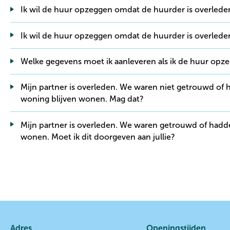
Ik wil de huur opzeggen omdat de huurder is overleden
Ik wil de huur opzeggen omdat de huurder is overlede
Welke gegevens moet ik aanleveren als ik de huur o
Mijn partner is overleden. We waren niet getrouwd of hadden geen geregistreerd partnerschap. Ik wil in de
woning blijven wonen. Mag dat?
Mijn partner is overleden. We waren getrouwd of hadden een geregistreerd partnerschap. Ik blijf in de woning
wonen. Moet ik dit doorgeven aan jullie?
Contactinformatie
Adres
Openingstijden