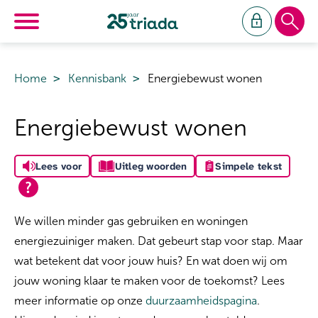
Ga naar Hoofd
Naar de homepage
Home
Kennisbank
Energiebewust wonen
Naar hoofdinhoud
Naar hoofdnavigatiemenu
Naar zoeken
Energiebewust wonen
Lees voor
Uitleg woorden
Simpele tekst
We willen minder gas gebruiken en woningen
energiezuiniger maken. Dat gebeurt stap voor stap. Maar
wat betekent dat voor jouw huis? En wat doen wij om
jouw woning klaar te maken voor de toekomst? Lees
meer informatie op onze
duurzaamheidspagina
.