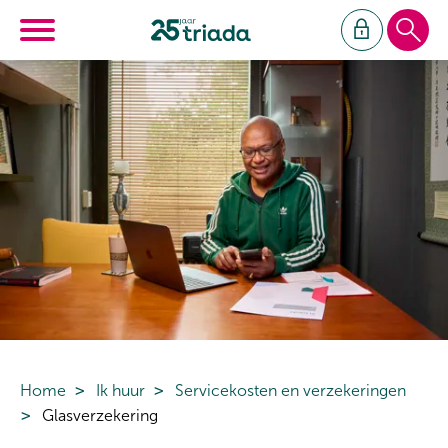
Ga naar Hoofd
Naar de homepage
Naar hoofdinhoud
Naar hoofdnavigatiemenu
Naar zoeken
Home
Ik huur
Servicekosten en verzekeringen
Glasverzekering