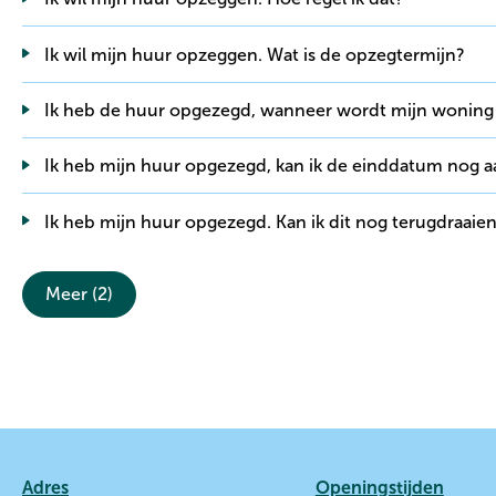
Ik wil mijn huur opzeggen. Wat is de opzegtermijn?
Ik heb de huur opgezegd, wanneer wordt mijn wonin
Ik heb mijn huur opgezegd, kan ik de einddatum nog 
Ik heb mijn huur opgezegd. Kan ik dit nog terugdraaie
Meer (2)
Contactinformatie
Adres
Openingstijden