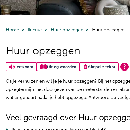
Home
Ik huur
Huur opzeggen
Huur opzeggen
Huur opzeggen
Lees voor
Uitleg woorden
Simpele tekst
Ga je verhuizen en wil je je huur opzeggen? Bij het opzegg
opzegtermijn, het doorgeven van de meterstanden en afspr
wat er gebeurt nadat je hebt opgezegd. Antwoord op veelge
Veel gevraagd over Huur opzegg
Ik wil mijn huur opzeggen. Hoe regel ik dat?