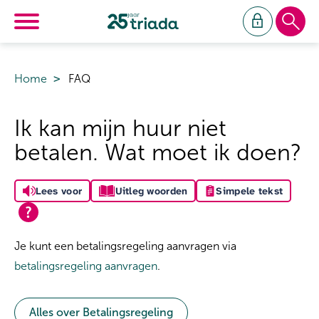
Ga naar Hoofd
Naar de homepage
Home
FAQ
Naar hoofdinhoud
Naar hoofdnavigatiemenu
Naar zoeken
Ik kan mijn huur niet
betalen. Wat moet ik doen?
Lees voor
Uitleg woorden
Simpele tekst
Algemeen
Je kunt een betalingsregeling aanvragen via
betalingsregeling aanvragen
.
Alles over Betalingsregeling