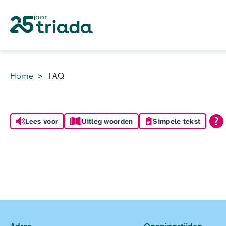
Naar de homepage
Home
FAQ
Naar hoofdinhoud
Naar hoofdnavigatiemenu
Naar zoeken
Lees voor
Uitleg woorden
Simpele tekst
Algemeen