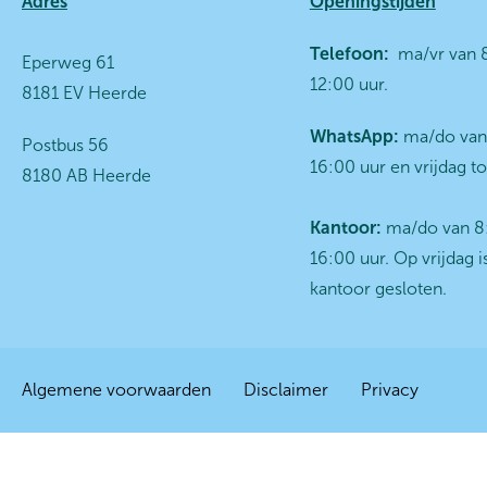
Contactinformatie
Adres
Openingstijden
Telefoon:
ma/vr van 8
Eperweg 61
12:00 uur.
8181 EV Heerde
WhatsApp:
ma/do van 
Postbus 56
16:00 uur en vrijdag to
8180 AB Heerde
Kantoor:
ma/do van 8:
16:00 uur. Op vrijdag i
kantoor gesloten.
Algemene voorwaarden
Disclaimer
Privacy