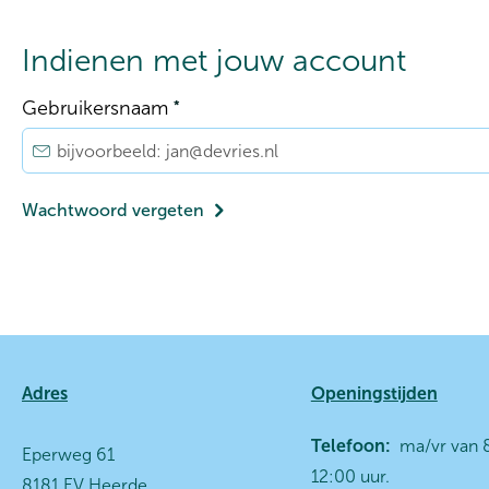
Indienen met jouw account
Verplicht veld
Gebruikersnaam
*
Wachtwoord vergeten
Contactinformatie
Adres
Openingstijden
Telefoon:
ma/vr van 8
Eperweg 61
12:00 uur.
8181 EV Heerde