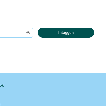
Inloggen
Toon
ok
n